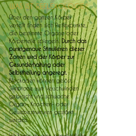
WAS IST REFLEXOLOGIE?
Über den ganzen Körper
verteilt finden sich Reflexpunkte,
die bestimmte Organe oder
Körperteile spiegeln.
Durch das
punktgenaue Stimulieren dieser
Zonen wird der Körper zur
Gesunderhaltung oder
Selbstheilung angeregt.
Blockaden können gelöst,
Symptome zum Verschwinden
gebracht und schwache
Organ-, Knochen- oder
Gewebestrukturen gestärkt
werden.
Ich biete dir eine ganzheitliche