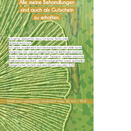
Alle meine Behandlungen
sind auch als Gutschein
zu erhalten.
Ich weise darauf hin, dass ich keine Ärztin oder
Heilpraktikerin bin.
Ich gebe ausdrücklich kein Heilversprechen und stelle keine
Diagnosen. Die von mir angebotenen Heilmethoden ersetzen
keine ärtzliche Behandlung oder Therapie,
sondern sind eine
Kombination aus
Druck- und Massagegriffen sowie
spiritueller,
energetischer Technik und dem Wissen aus alter TCM.
book your reflexology treatment now: 60 min | 90 €