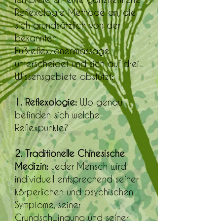
Reflexologie-Methode an, die
sich grundsätzlich von der
bekannten
Fußreflexzonenmassage
unterscheidet und sich auf drei
Wissensgebiete abstützt:
1. Reflexologie:
Wo genau
befinden sich welche
Reflexpunkte?
2. Traditionelle Chinesische
Medizin:
Jeder Mensch wird
individuell entsprechend seiner
körperlichen und psychischen
Symptome, seiner
Grundschwingung und seiner