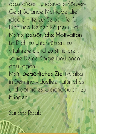
dass diese wundervolle Körper-
Geist-Balance Methode die
ideale Hilfe zur Selbsthilfe für
Dich und Deinen Körper wird.
Meine
persönliche Motivation
ist, Dich zu unterstützen, zu
vitalisieren, und zu stimulieren,
sowie Deine Körperfunktionen
anzuregen.
Mein
persönliches Ziel
ist, alles
in Dein individuelles, natürliches
und optimales Gleichgewicht zu
bringen.
Sandra Raab